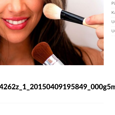
Pä
K
Uu
U
94262z_1_20150409195849_000g5ma