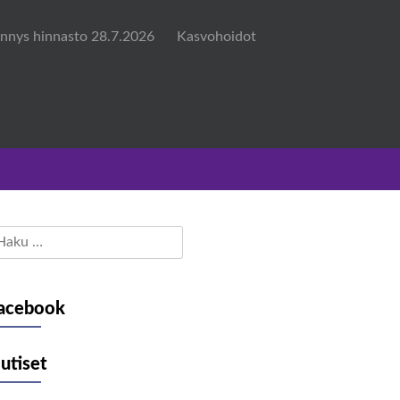
nnys hinnasto 28.7.2026
Kasvohoidot
aku:
acebook
utiset