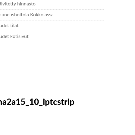
ivitetty hinnasto
auneushoitola Kokkolassa
det tilat
udet kotisivut
2a15_10_iptcstrip