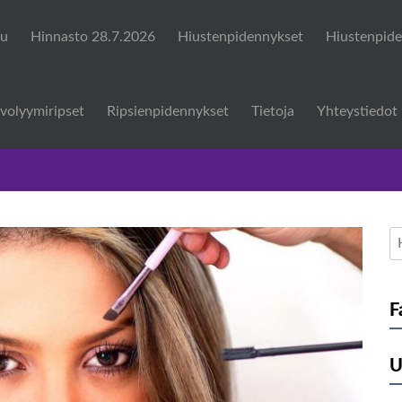
vu
Hinnasto 28.7.2026
Hiustenpidennykset
Hiustenpide
volyymiripset
Ripsienpidennykset
Tietoja
Yhteystiedot
H
F
U