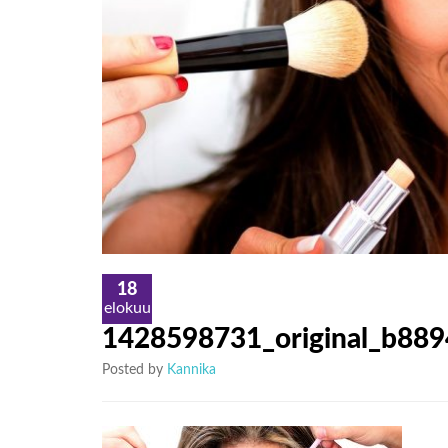
18
elokuu
1428598731_original_b88
Posted by
Kannika