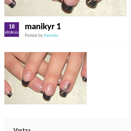
manikyr 1
18
elokuu
Posted by
Kannika
Vastaa