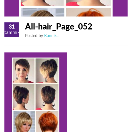
All-hair_Page_052
31
tammikuu
Posted by
Kannika