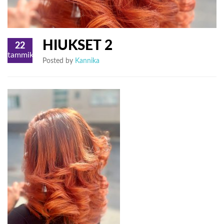
HIUKSET 2
22
tammikuu
Posted by
Kannika