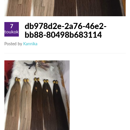
db978d2e-2a76-46e2-
7
toukokuu
bb88-80498b683114
Posted by
Kannika