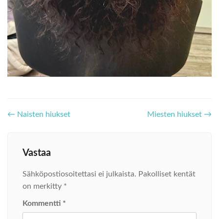
Post
←
Naisten hiukset
Miesten hiukset
→
navigation
Vastaa
Sähköpostiosoitettasi ei julkaista.
Pakolliset kentät
on merkitty
*
Kommentti
*