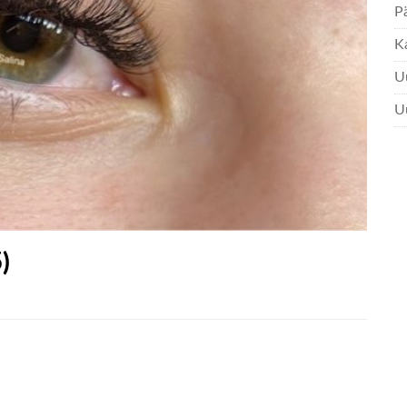
Pä
K
Uu
U
)