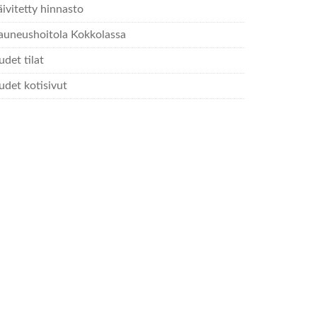
ivitetty hinnasto
auneushoitola Kokkolassa
det tilat
udet kotisivut