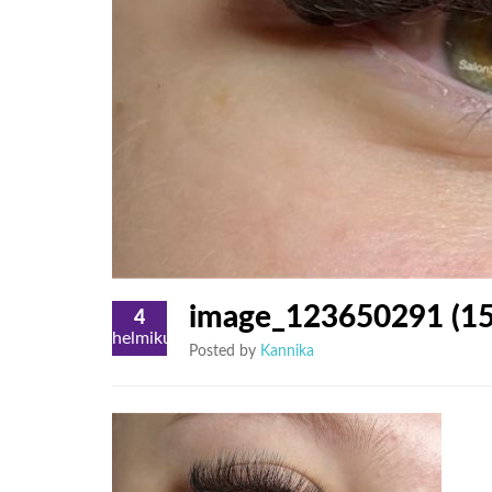
image_123650291 (15
4
helmikuu
Posted by
Kannika