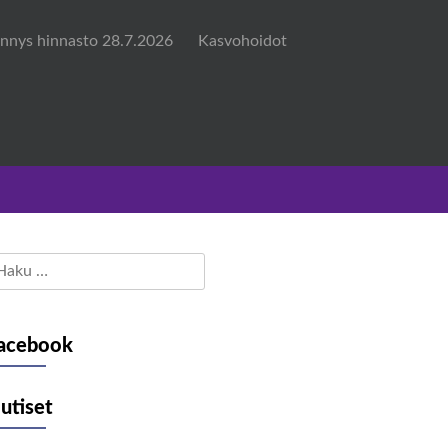
nnys hinnasto 28.7.2026
Kasvohoidot
aku:
acebook
utiset